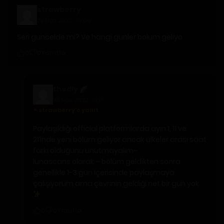
strawberry
23 Haz 2022 · 19:06
Seri guncelde mi? Ve hangi gunler bolum geliyo
Yanıtla
0
0
thedly
23 Haz 2022 · 19:18
strawberry'e yanıt
Paylaşıldığı official platformlarda ayın 1, 11 ve
21’inde yeni bölüm geliyor ancak ülkeler arası saat
farkı olduğunu unutmayalım~
lunascans olarak – bölüm geldikten sonra
genellikle 1-3 gün içerisinde paylaşmaya
çalışıyorum ama çevrinin geldiği net bir gün yok
Yanıtla
0
0