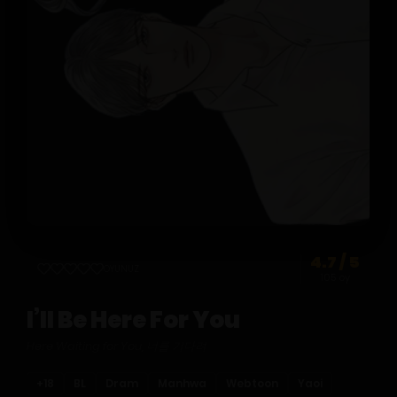
4.7 / 5
OYUNUZ
105 oy
I’ll Be Here For You
Here Waiting for You, 너를 기다려
+18
BL
Dram
Manhwa
Webtoon
Yaoi