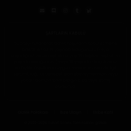
ŞARTLARIN KABULÜ
Bu siteyi kullanarak Gizlilik Koşullarını kabul etmekle
birlikte, en az 18 yaşında olduğunuzu (veya
yaşadığınız yerde reşit olma yaşı 18 değilse, reşit olma
yaşında olduğunuzu) veya 18 yaşından küçükseniz,
bu Gizlilik Koşullarına uygun hareket etmenizle ilgili
sorumluluğu üstlenecek olan ebeveynlerinizin veya
yasal vasinizin iznini aldığınızı da teyit etmiş
olursunuz.
Gizlilik Politikası
Bize Ulaşın
Ekibe Katıl
© 2022-2026 Tuhaf Scans Tüm hakları gizlidir