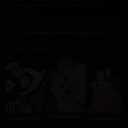
Emeği geçenlere şimdiden çok teşekkürler
Yanıtla
0
0
Daha Fazla Yorum Göster (35 yorum)
İLGINIZI ÇEKEBILIR
The Beast Must Die
No Arguing With Mr. Mo
Full Moon Alchemist