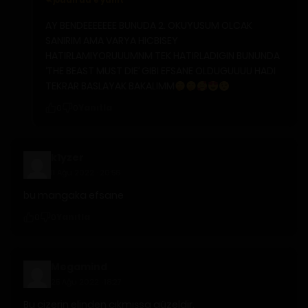
jōdan da'e yanıt
AY BENDEEEEEEE BUNUDA 2. OKUYUSUM OLCAK
SANIRIM AMA VARYA HICBISEY
HATIRLAMIYORUUUMNM TEK HATIRLADIGIN BUNUNDA
‘THE BEAST MUST DIE’ GIBI EFSANE OLDUGUUUU HADI
TEKRAR BASLAYAK BAKALIMM
Yanıtla
0
0
k1yzer
11 Ağu 2022 · 20:58
bu mangaka efsane
Yanıtla
0
0
Megamind
25 Ağu 2022 · 18:27
Bu çizerin elinden çıkmışsa güzeldir.