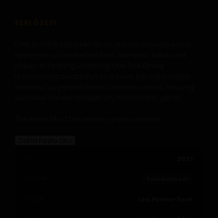
SERI ÖZETI
Özel şoförlük yaparken bir müşteriyle yaşadığı sorun
nedeniyle işini kaybeden Baek Seonwoo, lisede aşık
olduğu Ki Yoojung'un işlettiği One Fine Dining
restoranında tesadüfen bir iş bulur. Eski aşk kırıntıları
Seonwoo'yu yeniden heyecanlandırır ancak Yoojung,
Seonwoo'yla alakalı hiçbir şey hatırlamıyor gibidir...
The Beast Must Die serisinin yaratıcısından...
Daha Fazla Oku
2022
YIL
DURUM
Tamamlandı
Lee Hyeon-Sook
YAZAR