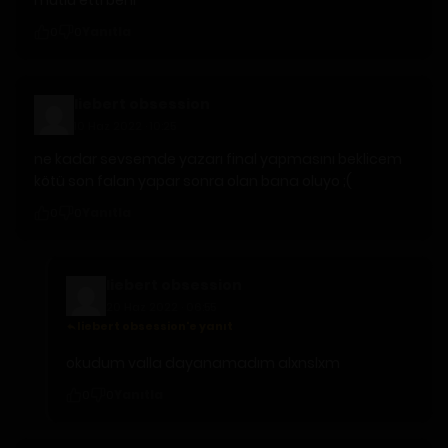
Yanıtla
0
0
liebert obsession
10 Haz 2022 · 10:25
ne kadar sevsemde yazarı final yapmasını beklicem
kötü son falan yapar sonra olan bana oluyo ;(
Yanıtla
0
0
liebert obsession
20 Haz 2022 · 06:55
liebert obsession'e yanıt
okudum valla dayanamadım alxnslxm
Yanıtla
0
0