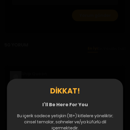
50 YORUM
En İyi
En Yeni
En Eski
Ship Queen
27 Oca 2025 · 14:14
DIKKAT!
The beast must die yı okuduktan sonra hemen bu
seriyi okumaya geldim
I’ll Be Here For You
Yanıtla
0
0
Bu içerik sadece yetişkin (18+) kitlelere yöneliktir;
cinsel temalar, sahneler ve/ya küfürlü dil
sancho panza
içermektedir.