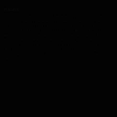
Etiketler:
1. bölüm oku
,
hellunatoon
,
I'll be here for you oku
,
I'll be here for
you türkçe oku
,
I'll be here for you webtoon oku
,
I'll be here for
you yaoi oku
,
luna scans tr
,
manga oku
,
read
,
senin için
manga oku
,
türkçe bl manga oku
,
türkçe BL oku
,
türkçe bl
webtoon oku
,
türkçe manga oku
,
türkçe manhua oku
,
türkçe
manhwa oku
,
türkçe shounen ai oku
,
türkçe shounen ai
webtoon oku
,
türkçe webtoon oku
,
türkçe yaoi manga oku
,
türkçe yaoi oku
,
türkçe yaoi webtoon oku
,
yaoi manga oku
,
yaoi manhua oku
,
yaoi manhwa oku
,
yaoi oku
,
yaoi webtoon
oku