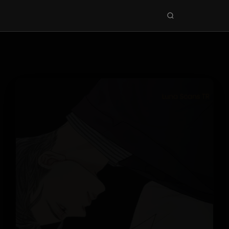
Seri
ara
KEŞFET
En Sevilenler
Trend Seriler
Tamamlanan Seriler
Planlanan Seriler
Ekibe Katıl
TÜRLER
Tüm Türler
Yaoi
Yuri