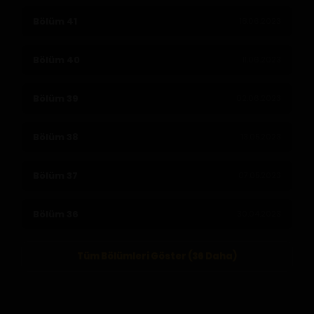
Bölüm 41
18.06.2023
Bölüm 40
11.06.2023
Bölüm 39
02.06.2023
Bölüm 38
13.05.2023
Bölüm 37
07.05.2023
Bölüm 36
30.04.2023
Tüm Bölümleri Göster (36 Daha)