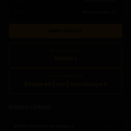
Lee Hyeon-Sook
ÇIZER
Luna Scans TR
ÇEVIRI
SERIYI TAKIP ET
İLK BÖLÜMÜ OKU
Bölüm 1
SON BÖLÜMÜ OKU
Bölüm 49 [Son] Yan Hikaye 4
Bölüm Listesi
Bölüm 49 [Son] Yan Hikaye 4
10.05.2024