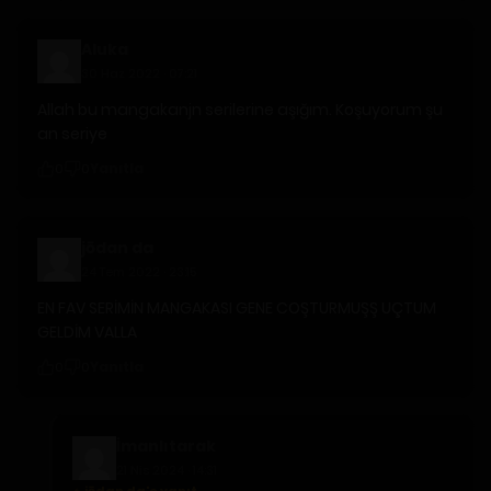
Aluka
30 Haz 2022 · 07:21
Allah bu mangakanjn serilerine aşığım. Koşuyorum şu
an seriye
Yanıtla
0
0
jōdan da
24 Tem 2022 · 23:15
EN FAV SERİMİN MANGAKASI GENE COŞTURMUŞŞ UÇTUM
GELDİM VALLA
Yanıtla
0
0
İmanlıtarak
21 Nis 2024 · 14:31