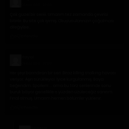
05 Kas 2021 · 22:06
Çok güzel bir seriiii. Umarım tez zamanda çevirisi
bitirilir. Bu site çok iyimiş. Okuyucularınızın çoğalması
dileğiylee…
Yanıtla
0
0
Hayal
05 Kas 2021 · 22:09
Her şeyi barındıran bir seri. Biraz killing stalking havası
veriyor. Aşırı sürükleyici. İyice kurgulanmış. Baya
beğendim. Spoilerrr…. ama bu tarz serilerinde sonu
buruk bitiyor genellikle o yüzden üzüleceğiz sanırım.
Final olmuş. Umarım hemen bölümler yüklenir.
Yanıtla
0
0
Donsuz