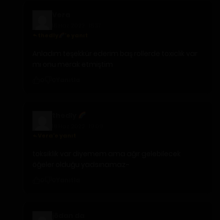
Vera
18 Haz 2022 · 18:37
thedly
'e yanıt
Anladım teşekkür ederim baş rollerde toxiclik var
mı onu merak etmiştim
Yanıtla
0
0
thedly
18 Haz 2022 · 19:09
Vera'e yanıt
toksiklik var diyemem ama ağır gelebilecek
öğeler olduğu yadsınamaz~
Yanıtla
0
0
jōdan da