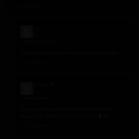
Yanıtla
0
0
Vera
18 Haz 2022 · 17:57
jōdan da'e yanıt
Tetikleyici bir şey var mı acaba tcvz falan gibi
Yanıtla
0
0
thedly
18 Haz 2022 · 18:23
Vera'e yanıt
Uyarı gereken serilerin bölümlerinde/bölüm
başlarında gerekli uyarılar yer alıyor
Yanıtla
0
0