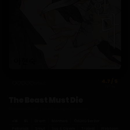
4.7 / 5
OYUNUZ
233 oy
The Beast Must Die
Canavar Ölmeli; Yasuneun Jugeoya Handa
+18
BL
Dram
Manhwa
Ödüllü Seriler
Psikolojik
Smut
Suç & Gizem
Trajedi
Webtoon