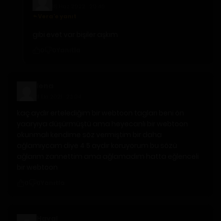
18 Haz 2022 · 20:46
Vera'e yanıt
gibi evet var bişiler aşkım
Yanıtla
0
0
lena
11 Eki 2021 · 23:04
kaç aydır ertelediğim bir webtoon tagları beni ön
yaaryıya düşürmüştü ama heyecanlı bir webtoon
okunmalı kendime söz vermiştim bir daha
ağlamıycam diye 4 5 aydır koruyorum bu sözü
ağlarım zannettim ama ağlamadım hatta eğlenceli
bir webtoon
Yanıtla
0
0
Hayal