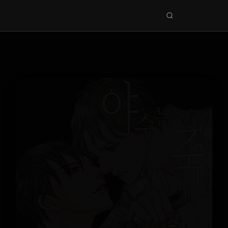
Seri
ara
KEŞFET
En Sevilenler
Trend Seriler
Tamamlanan Seriler
Planlanan Seriler
Ekibe Katıl
TÜRLER
Tüm Türler
Yaoi
Yuri