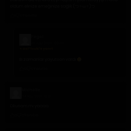
oldum elinize emeğinize sağlık (つ✧ω✧)つ
Yanıtla
1
0
Fegel
20 Ağu 2023 · 02:36
aoi*tsuki'e yanıt
Bi zamanlar yayutoon vardı
Yanıtla
0
0
Michelle
04 Ağu 2021 · 10:21
Okusam mı yaaaa
Yanıtla
0
0