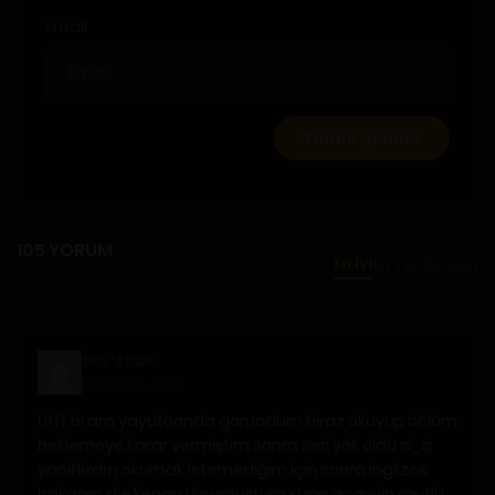
Email
105 YORUM
En İyi
En Yeni
En Eski
aoi*tsuki
12 Eki 2021 · 18:05
Ufff bı ara yayutoonda goruodum biraz okuyup bölüm
beklemeye karar vermiştim sonra seri yok oldu ಥ_ಥ
yaoiflixdrn okumak istemediğim için sonra inglizce
bakarım die kenara koymuştum şuan acayyip mutlu