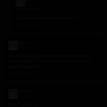
22 Ara 2022 · 12:45
Hayal'e yanıt
Hiç üzücü bi seri değil tavsiye ederim
Yanıtla
0
0
Aluka
12 Kas 2021 · 19:07
Hayatımda okuduğum en güzel mangalardan
birisiydi diyebilirim. Yeni bitirdim ama 10 kere daha
okumak istiyorum.
Yanıtla
0
0
ekselans
13 Kas 2021 · 23:16
Devamı gelir mi ya