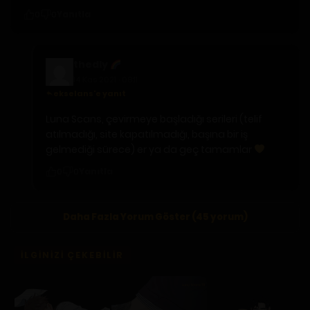
Yanıtla
0
0
thedly
14 Kas 2021 · 08:11
ekselans'e yanıt
Luna Scans, çevirmeye başladığı serileri (telif
atılmadığı, site kapatılmadığı, başına bir iş
gelmediği sürece) er ya da geç tamamlar
Yanıtla
0
0
Daha Fazla Yorum Göster (45 yorum)
İLGINIZI ÇEKEBILIR