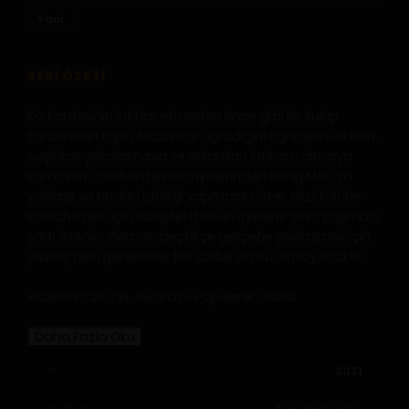
Yaoi
SERI ÖZETI
Kız kardeşinin intihar etmeden önce gizli bir kulüp
tarafından toplu tecavüze uğradığını öğrenen Lee Kirin,
suçluları yakalamaya ve onlardan intikam almaya
karar verir. Grubun bilinen üyelerinden Kang Moo'ya
yaklaşır ve ondan işbirliği yapmasını ister. Gizli kulübe
katılabilmesi için kulüpteki bütün üyelerle seks yapması
şartı istenir... Zaman geçtikçe gerçeğe yaklaşmak için
yüzleşmesi gerekecek tek zorluk da bu olmayacaktır.
RidiBooks 2017 BL Awards - Popülerlik Ödülü
Daha Fazla Oku
2021
YIL
DURUM
Tamamlandı