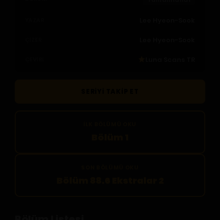
Lee Hyeon-Sook
YAZAR
Lee Hyeon-Sook
ÇIZER
Luna Scans TR
ÇEVIRI
SERIYI TAKIP ET
İLK BÖLÜMÜ OKU
Bölüm 1
SON BÖLÜMÜ OKU
Bölüm 88.6 Ekstralar 2
Bölüm Listesi