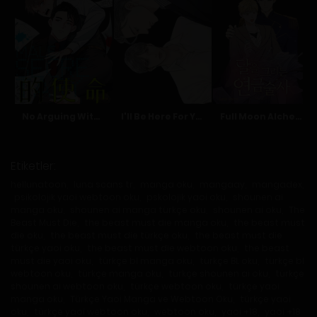
No Arguing With Mr. Mo
I'll Be Here For You
Full Moon Alchemist
Etiketler:
hellunatoon
,
luna scans tr
,
manga oku
,
mangaay
,
mangadex
,
psikolojik yaoi webtoon oku
,
pskolojik yaoi oku
,
shounen ai
manga oku
,
shounen ai manga türkçe oku
,
shounen ai oku
,
The
Beast Must Die
,
the beast must die manga oku
,
the beast must
die oku
,
the beast must die türkçe oku
,
the beast must die
türkçe yaoi oku
,
the beast must die webtoon oku
,
the beast
must die yaoi oku
,
türkçe bl manga oku
,
türkçe BL oku
,
türkçe bl
webtoon oku
,
türkçe manga oku
,
türkçe shounen ai oku
,
türkçe
shounen ai webtoon oku
,
türkçe webtoon oku
,
türkçe yaoi
manga oku
,
Türkçe Yaoi Manga ve Webtoon Oku
,
türkçe yaoi
oku
,
türkçe yaoi webtoon oku
,
webtoon oku
,
yaoi +18
,
yaoi +18