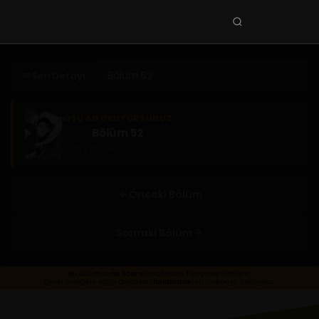
Seri
ara
KEŞFET
Seri Detayı
En Sevilenler
Trend Seriler
ŞU AN OKUYORSUNUZ
Bölüm 52
Tamamlanan Seriler
3 yıl önce
Planlanan Seriler
Ekibe Katıl
Önceki Bölüm
TÜRLER
Sonraki Bölüm
Tüm Türler
Yaoi
Yuri