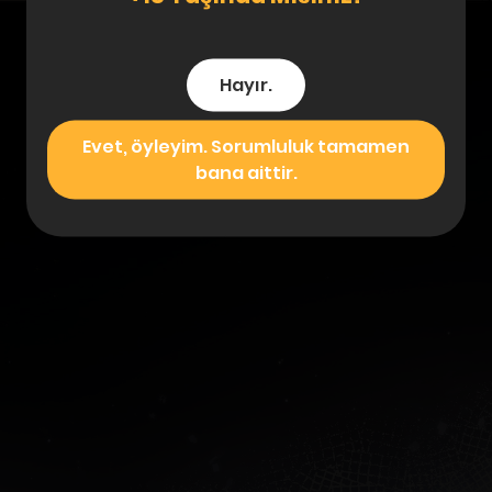
Hayır.
Evet, öyleyim. Sorumluluk tamamen
bana aittir.