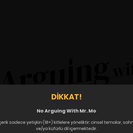
DIKKAT!
No Arguing With Mr. Mo
çerik sadece yetişkin (18+) kitlelere yöneliktir; cinsel temalar, sah
ve/ya küfürlü dil içermektedir.