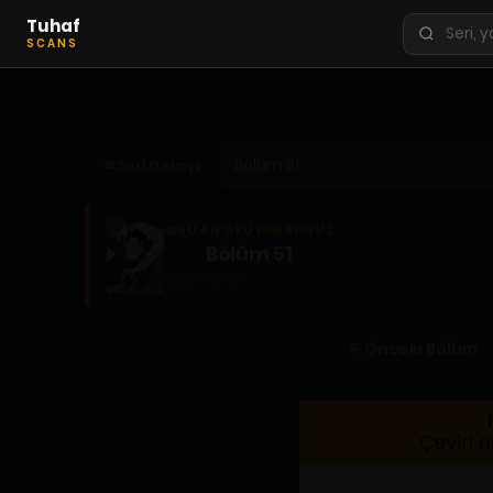
Tuhaf
Seri
SCANS
ara
KEŞFET
En Sevilenler
Seri Detayı
Trend Seriler
Tamamlanan Seriler
ŞU AN OKUYORSUNUZ
Planlanan Seriler
Bölüm 51
3 yıl önce
Ekibe Katıl
TÜRLER
Önceki Bölüm
Tüm Türler
Yaoi
Yuri