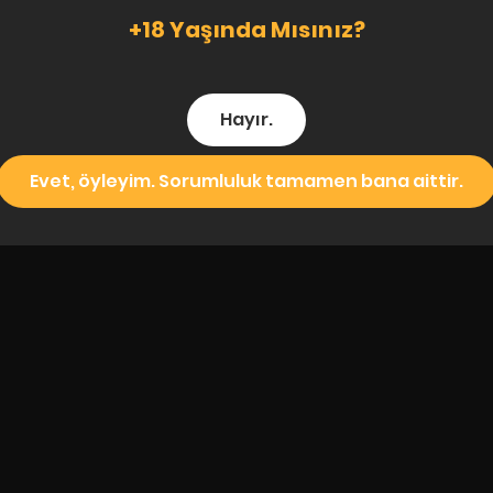
+18 Yaşında Mısınız?
Hayır.
Evet, öyleyim. Sorumluluk tamamen bana aittir.