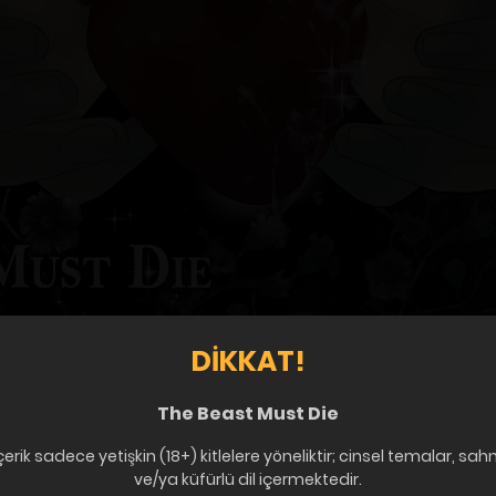
DIKKAT!
The Beast Must Die
çerik sadece yetişkin (18+) kitlelere yöneliktir; cinsel temalar, sah
ve/ya küfürlü dil içermektedir.