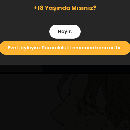
+18 Yaşında Mısınız?
Hayır.
Evet, öyleyim. Sorumluluk tamamen bana aittir.