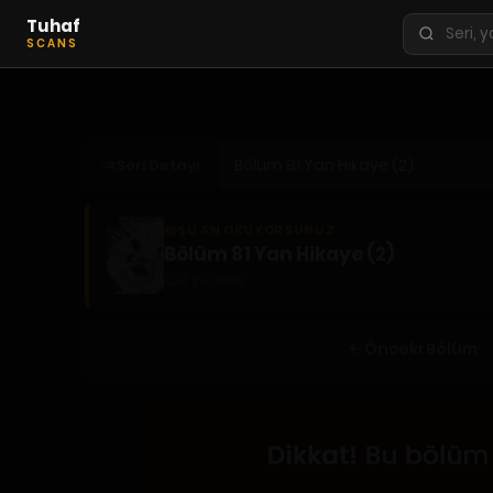
Tuhaf
Seri
SCANS
ara
KEŞFET
En Sevilenler
Seri Detayı
Trend Seriler
Tamamlanan Seriler
ŞU AN OKUYORSUNUZ
Planlanan Seriler
Bölüm 81 Yan Hikaye (2)
4 yıl önce
Ekibe Katıl
TÜRLER
Önceki Bölüm
Tüm Türler
Yaoi
Yuri