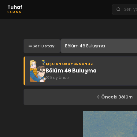
Tuhaf
Seri
SCANS
ara
KEŞFET
En Sevilenler
Seri Detayı
Trend Seriler
Tamamlanan Seriler
ŞU AN OKUYORSUNUZ
Planlanan Seriler
Bölüm 46 Buluşma
5 ay önce
Ekibe Katıl
TÜRLER
Önceki Bölüm
Tüm Türler
Yaoi
Yuri