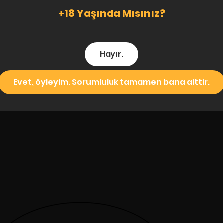
+18 Yaşında Mısınız?
Hayır.
Evet, öyleyim. Sorumluluk tamamen bana aittir.