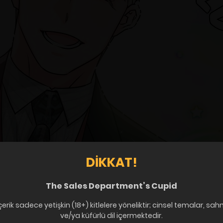
DIKKAT!
The Sales Department’s Cupid
çerik sadece yetişkin (18+) kitlelere yöneliktir; cinsel temalar, sah
ve/ya küfürlü dil içermektedir.