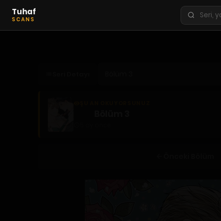
Tuhaf
Seri
SCANS
ara
KEŞFET
En Sevilenler
Seri Detayı
Trend Seriler
Tamamlanan Seriler
ŞU AN OKUYORSUNUZ
Planlanan Seriler
Bölüm 3
5 ay önce
Ekibe Katıl
TÜRLER
Önceki Bölüm
Tüm Türler
Yaoi
Yuri