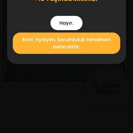
Hayır.
Evet, öyleyim. Sorumluluk tamamen
bana aittir.