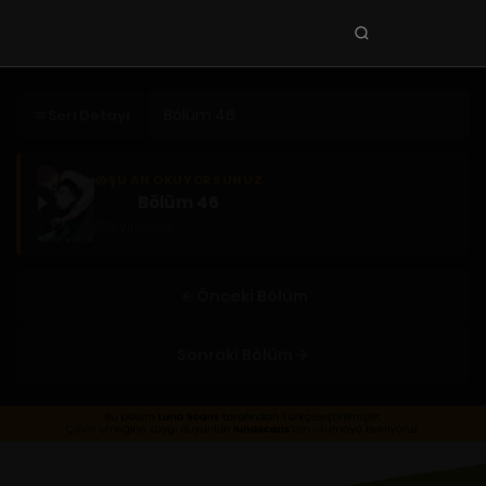
Seri
ara
KEŞFET
Seri Detayı
En Sevilenler
Trend Seriler
ŞU AN OKUYORSUNUZ
Bölüm 46
Tamamlanan Seriler
3 yıl önce
Planlanan Seriler
Ekibe Katıl
Önceki Bölüm
TÜRLER
Sonraki Bölüm
Tüm Türler
Yaoi
Yuri