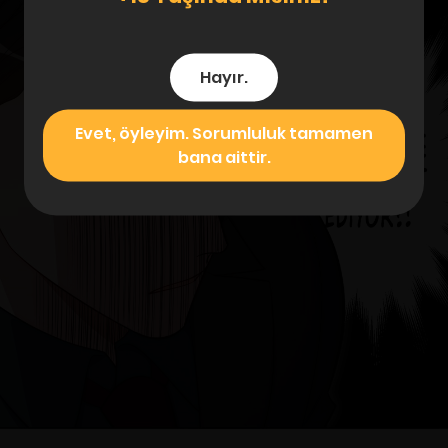
Hayır.
Evet, öyleyim. Sorumluluk tamamen
bana aittir.