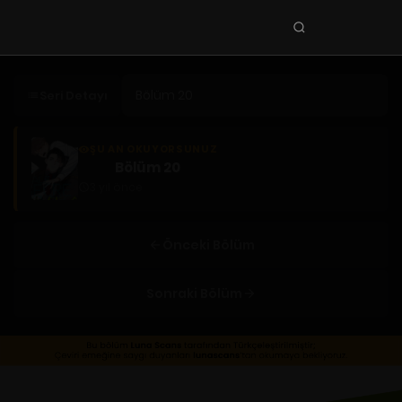
Seri
ara
KEŞFET
Seri Detayı
En Sevilenler
Trend Seriler
ŞU AN OKUYORSUNUZ
Bölüm 20
Tamamlanan Seriler
3 yıl önce
Planlanan Seriler
Ekibe Katıl
Önceki Bölüm
TÜRLER
Sonraki Bölüm
Tüm Türler
Yaoi
Yuri