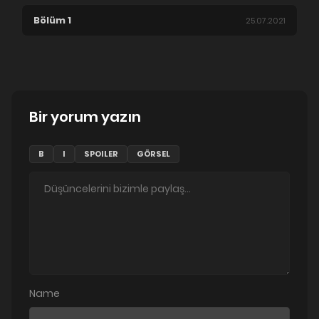
Bölüm 1
25.07.2021
Bir yorum yazın
B
I
SPOILER
GÖRSEL
Name