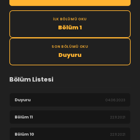
İLK BÖLÜMÜ OKU
Bölüm 1
SON BÖLÜMÜ OKU
Duyuru
Bölüm Listesi
Duyuru
04.06.2023
Bölüm 11
22.11.2021
Bölüm 10
22.11.2021