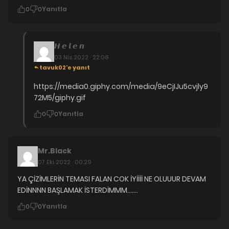
Yanıtla
0
0
𝙃 𝙚 𝙡 𝙚 𝙣
03 Nis 2022 · 22:08
tavuk02'e yanıt
https://media0.giphy.com/media/9eCjIJu5cvjly9
72M5/giphy.gif
Yanıtla
0
0
Mr.Black
07 Eki 2022 · 00:29
YA ÇİZİMLERİN TEMASI FALAN COK İYİİİİ NE OLUUUR DEVAM
EDİNNNN BAŞLAMAK İSTERDİMMM…….
Yanıtla
0
0