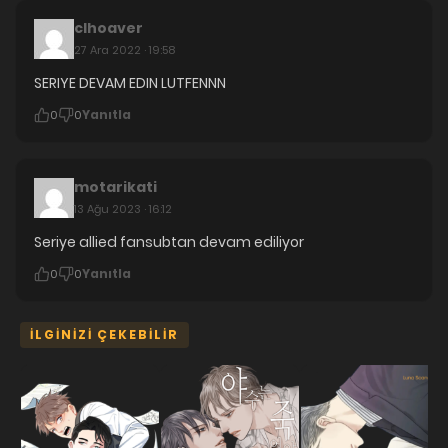
clhoaver
27 Ara 2022 · 19:58
SERIYE DEVAM EDIN LUTFENNN
Yanıtla
0
0
motarikati
13 Ağu 2023 · 16:12
Seriye allied fansubtan devam ediliyor
Yanıtla
0
0
İLGINIZI ÇEKEBILIR