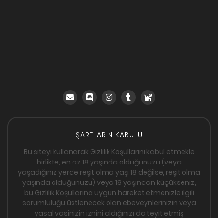
ŞARTLARIN KABULÜ
Bu siteyi kullanarak Gizlilik Koşullarını kabul etmekle
birlikte, en az 18 yaşında olduğunuzu (veya
yaşadığınız yerde reşit olma yaşı 18 değilse, reşit olma
yaşında olduğunuzu) veya 18 yaşından küçükseniz,
bu Gizlilik Koşullarına uygun hareket etmenizle ilgili
sorumluluğu üstlenecek olan ebeveynlerinizin veya
yasal vasinizin iznini aldığınızı da teyit etmiş