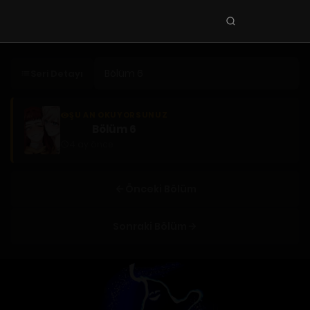
Seri
ara
KEŞFET
Seri Detayı
En Sevilenler
Trend Seriler
ŞU AN OKUYORSUNUZ
Bölüm 6
Tamamlanan Seriler
4 ay önce
Planlanan Seriler
Ekibe Katıl
Önceki Bölüm
TÜRLER
Sonraki Bölüm
Tüm Türler
Yaoi
Yuri