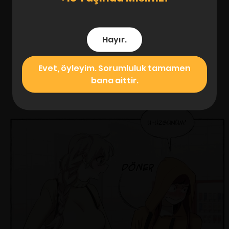
Hayır.
Evet, öyleyim. Sorumluluk tamamen
bana aittir.