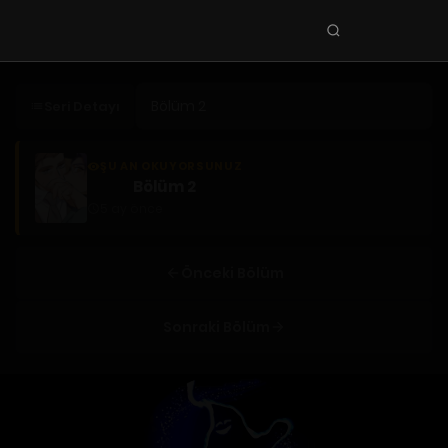
Seri
ara
KEŞFET
Seri Detayı
En Sevilenler
Trend Seriler
ŞU AN OKUYORSUNUZ
Bölüm 2
Tamamlanan Seriler
5 ay önce
Planlanan Seriler
Ekibe Katıl
Önceki Bölüm
TÜRLER
Sonraki Bölüm
Tüm Türler
Yaoi
Yuri