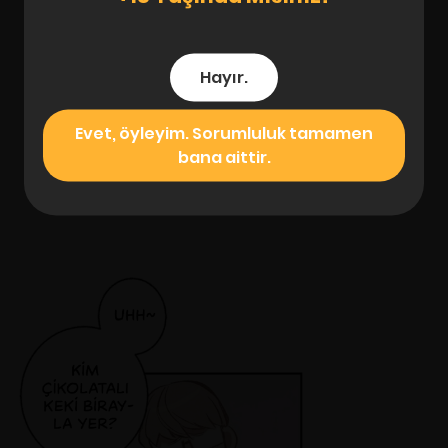
Hayır.
Evet, öyleyim. Sorumluluk tamamen
bana aittir.