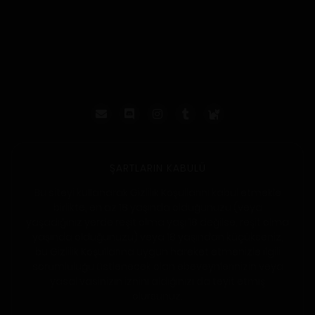
ŞARTLARIN KABULÜ
Bu siteyi kullanarak Gizlilik Koşullarını kabul etmekle
birlikte, en az 18 yaşında olduğunuzu (veya
yaşadığınız yerde reşit olma yaşı 18 değilse, reşit olma
yaşında olduğunuzu) veya 18 yaşından küçükseniz,
bu Gizlilik Koşullarına uygun hareket etmenizle ilgili
sorumluluğu üstlenecek olan ebeveynlerinizin veya
yasal vasinizin iznini aldığınızı da teyit etmiş
olursunuz.