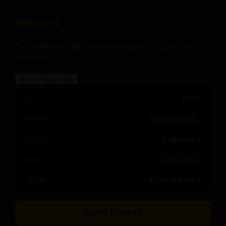
SERI ÖZETI
Terk edilmiş bir aşk otelini keşfe çıkan iki kız yağmura
yakalanır.
Daha Fazla Oku
2024
YIL
DURUM
Tamamlandı
Takeshisu
YAZAR
Takeshisu
ÇIZER
Tuhaf Scans
ÇEVIRI
SERIYI TAKIP ET