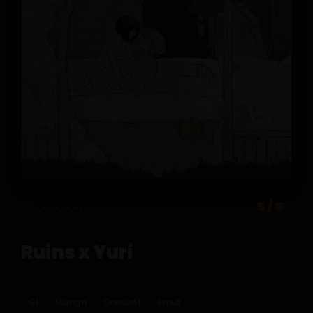
5 / 5
OYUNUZ
3 oy
Ruins x Yuri
廃墟×百合; Haikyo x Yuri
GL
Manga
Oneshot
Smut