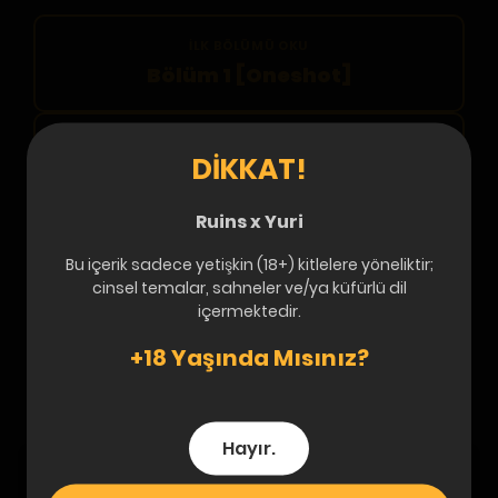
İLK BÖLÜMÜ OKU
Bölüm 1 [Oneshot]
SON BÖLÜMÜ OKU
DIKKAT!
Bölüm 1 [Oneshot]
Ruins x Yuri
Bölüm Listesi
Bu içerik sadece yetişkin (18+) kitlelere yöneliktir;
cinsel temalar, sahneler ve/ya küfürlü dil
içermektedir.
Bölüm 1 [Oneshot]
20.12.2024
+18 Yaşında Mısınız?
Hayır.
Bir yorum yazın