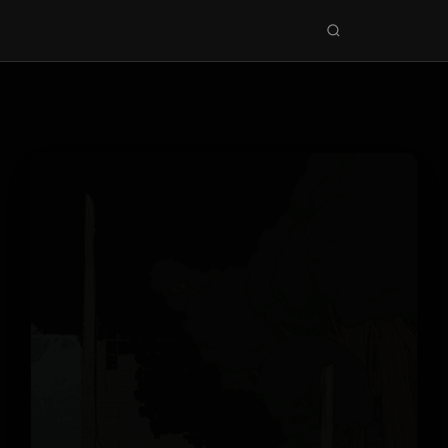
Seri
ara
KEŞFET
En Sevilenler
Trend Seriler
Tamamlanan Seriler
Planlanan Seriler
Ekibe Katıl
TÜRLER
Tüm Türler
Yaoi
Yuri