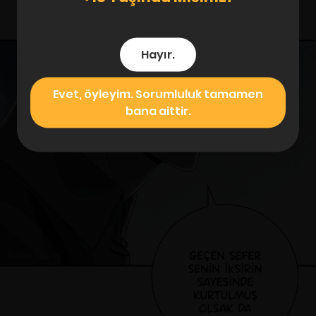
Hayır.
Evet, öyleyim. Sorumluluk tamamen
bana aittir.