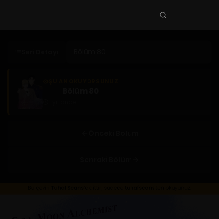
Seri
ara
KEŞFET
Seri Detayı
En Sevilenler
Trend Seriler
ŞU AN OKUYORSUNUZ
Bölüm 80
Tamamlanan Seriler
1 yıl önce
Planlanan Seriler
Ekibe Katıl
Önceki Bölüm
TÜRLER
Sonraki Bölüm
Tüm Türler
Yaoi
Yuri