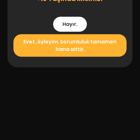
Hayır.
Evet, öyleyim. Sorumluluk tamamen
bana aittir.