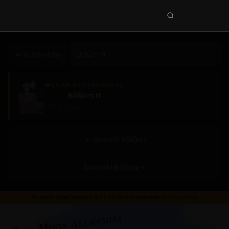
Seri
ara
KEŞFET
Seri Detayı
En Sevilenler
Trend Seriler
ŞU AN OKUYORSUNUZ
Bölüm 11
Tamamlanan Seriler
2 yıl önce
Planlanan Seriler
Ekibe Katıl
Önceki Bölüm
TÜRLER
Sonraki Bölüm
Tüm Türler
Yaoi
Yuri