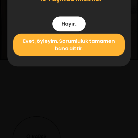
Hayır.
Evet, öyleyim. Sorumluluk tamamen
bana aittir.