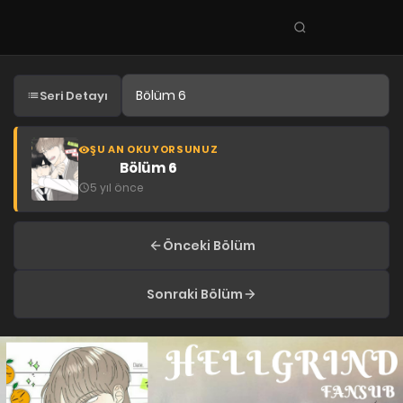
Seri
ara
KEŞFET
Seri Detayı
En Sevilenler
Trend Seriler
ŞU AN OKUYORSUNUZ
Bölüm 6
Tamamlanan Seriler
5 yıl önce
Planlanan Seriler
Ekibe Katıl
Önceki Bölüm
TÜRLER
Sonraki Bölüm
Tüm Türler
Yaoi
Yuri