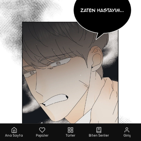
Ana Sayfa
Popüler
Türler
Biten Seriler
Giriş