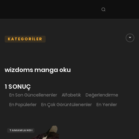
Seri
ara
KEŞFET
En Sevilenler
KATEGORİLER
Trend Seriler
Tamamlanan Seriler
wizdoms manga oku
Planlanan Seriler
Ekibe Katıl
1 SONUÇ
En Son Güncellenenler
Alfabetik
Değerlendirme
TÜRLER
En Popülerler
En Çok Görüntülenenler
En Yeniler
Tüm Türler
Yaoi
Yuri
TAMAMLANDI