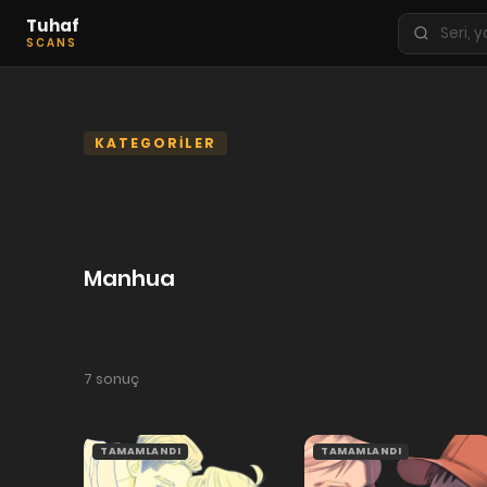
Tuhaf
Seri
SCANS
ara
KEŞFET
En Sevilenler
KATEGORİLER
Trend Seriler
Tamamlanan Seriler
Planlanan Seriler
Manhua
Ekibe Katıl
TÜRLER
Tüm Türler
7 sonuç
Yaoi
Yuri
TAMAMLANDI
TAMAMLANDI