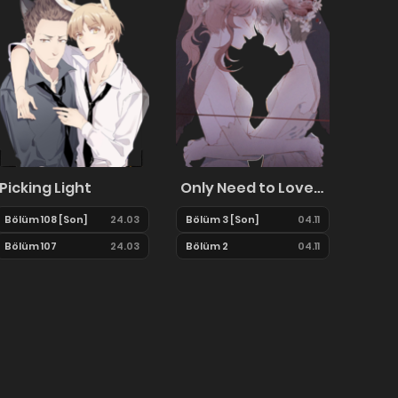
Picking Light
Only Need to Love Once
Bölüm 108 [Son]
24.03
Bölüm 3 [Son]
04.11
Bölüm 107
24.03
Bölüm 2
04.11