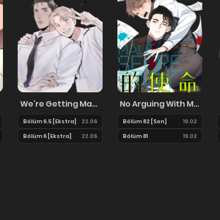
We’re Getting Married!
No Arguing With Mr. Mo
Bölüm 6.5 [Ekstra]
22.06
Bölüm 82 [Son]
19.02
Bölüm 6 [Ekstra]
22.06
Bölüm 81
19.02