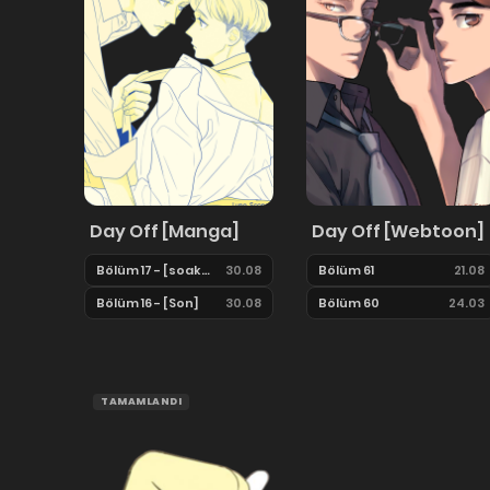
Day Off [Manga]
Day Off [Webtoon]
Bölüm 17 - [soaked]
30.08
Bölüm 61
21.08
Bölüm 16 - [Son]
30.08
Bölüm 60
24.03
TAMAMLANDI