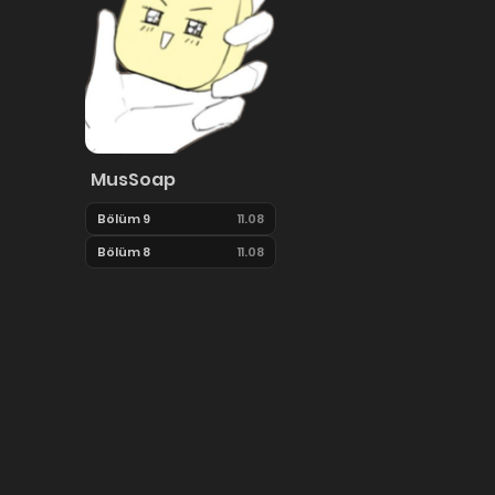
MusSoap
Bölüm 9
11.08
Bölüm 8
11.08