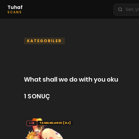
Tuhaf
Seri
SCANS
ara
KEŞFET
En Sevilenler
KATEGORİLER
Trend Seriler
Tamamlanan Seriler
Planlanan Seriler
What shall we do with you oku
Ekibe Katıl
1 SONUÇ
TÜRLER
Tüm Türler
Yaoi
TAMAMLANDI [DJ]
+18
Yuri