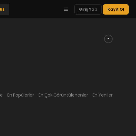
Giriş Yap
Kayıt Ol
TRE
me
En Popülerler
En Çok Görüntülenenler
En Yeniler