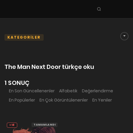
Seri
ara
KEŞFET
En Sevilenler
KATEGORİLER
Trend Seriler
Tamamlanan Seriler
The Man Next Door türkçe oku
Planlanan Seriler
Ekibe Katıl
1 SONUÇ
En Son Güncellenenler
Alfabetik
Değerlendirme
TÜRLER
En Popülerler
En Çok Görüntülenenler
En Yeniler
Tüm Türler
Yaoi
Yuri
TAMAMLANDI
+18