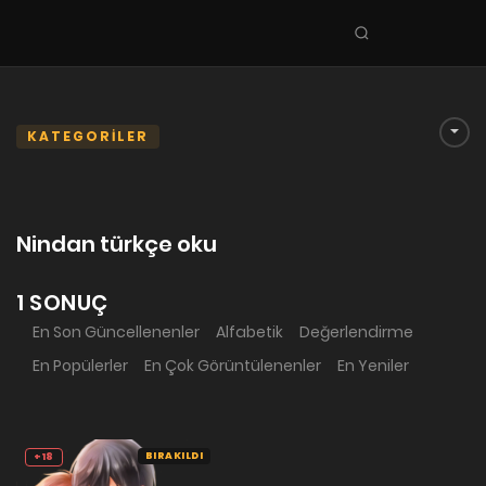
Seri
ara
KEŞFET
En Sevilenler
KATEGORİLER
Trend Seriler
Tamamlanan Seriler
Nindan türkçe oku
Planlanan Seriler
Ekibe Katıl
1 SONUÇ
En Son Güncellenenler
Alfabetik
Değerlendirme
TÜRLER
En Popülerler
En Çok Görüntülenenler
En Yeniler
Tüm Türler
Yaoi
Yuri
BIRAKILDI
+18