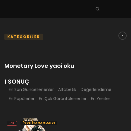
Seri
ara
KEŞFET
En Sevilenler
KATEGORİLER
Trend Seriler
Tamamlanan Seriler
Monetary Love yaoi oku
Planlanan Seriler
Ekibe Katıl
1 SONUÇ
En Son Güncellenenler
Alfabetik
Değerlendirme
TÜRLER
En Popülerler
En Çok Görüntülenenler
En Yeniler
Tüm Türler
Yaoi
Yuri
[VOL1]TAMAMLANDI
+18