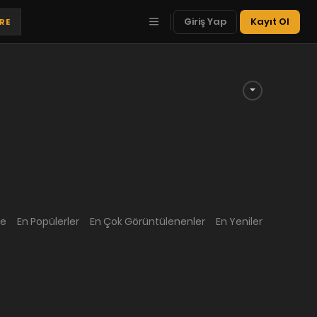
Giriş Yap
Kayıt Ol
TRE
me
En Popülerler
En Çok Görüntülenenler
En Yeniler