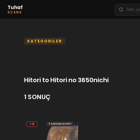
Tuhaf
Seri
SCANS
ara
KEŞFET
En Sevilenler
KATEGORİLER
Trend Seriler
Tamamlanan Seriler
Planlanan Seriler
Hitori to Hitori no 3650nichi
Ekibe Katıl
1 SONUÇ
TÜRLER
Tüm Türler
Yaoi
TAMAMLANDI
+18
Yuri