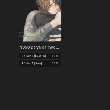
3650 Days of Two People Apart
Bölüm 6 [Ekstra]
23.10
Bölüm 5 [Son]
23.10