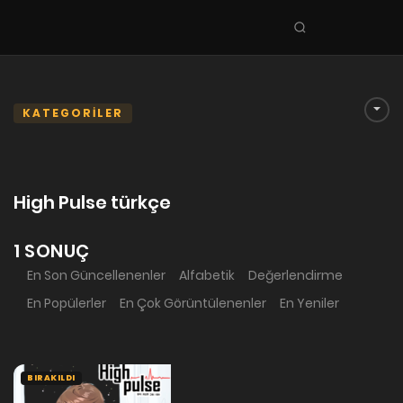
Seri
ara
KEŞFET
En Sevilenler
KATEGORİLER
Trend Seriler
Tamamlanan Seriler
High Pulse türkçe
Planlanan Seriler
Ekibe Katıl
1 SONUÇ
En Son Güncellenenler
Alfabetik
Değerlendirme
TÜRLER
En Popülerler
En Çok Görüntülenenler
En Yeniler
Tüm Türler
Yaoi
Yuri
BIRAKILDI