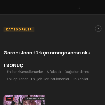
Seri
ara
KEŞFET
En Sevilenler
KATEGORİLER
Trend Seriler
Tamamlanan Seriler
Gorani Jeon türkçe omegaverse oku
Planlanan Seriler
Ekibe Katıl
1 SONUÇ
En Son Güncellenenler
Alfabetik
Değerlendirme
TÜRLER
En Popülerler
En Çok Görüntülenenler
En Yeniler
Tüm Türler
Yaoi
Yuri
TAMAMLANDI
+18