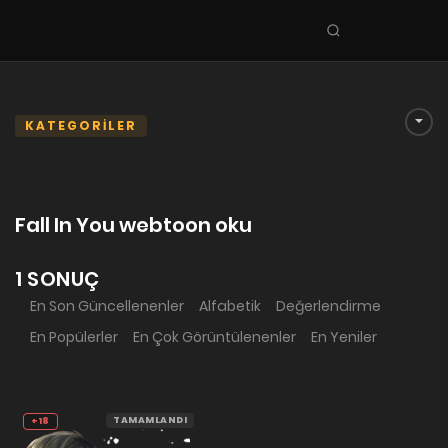
Seri
ara
KEŞFET
En Sevilenler
KATEGORİLER
Trend Seriler
Tamamlanan Seriler
Fall In You webtoon oku
Planlanan Seriler
Ekibe Katıl
1 SONUÇ
En Son Güncellenenler
Alfabetik
Değerlendirme
TÜRLER
En Popülerler
En Çok Görüntülenenler
En Yeniler
Tüm Türler
Yaoi
Yuri
TAMAMLANDI
+18