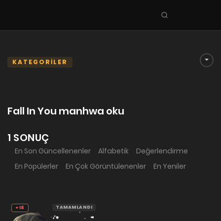
Seri
ara
KEŞFET
En Sevilenler
KATEGORİLER
Trend Seriler
Tamamlanan Seriler
Fall In You manhwa oku
Planlanan Seriler
Ekibe Katıl
1 SONUÇ
En Son Güncellenenler
Alfabetik
Değerlendirme
TÜRLER
En Popülerler
En Çok Görüntülenenler
En Yeniler
Tüm Türler
Yaoi
Yuri
TAMAMLANDI
+18