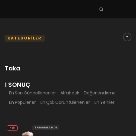
Seri
ara
KEŞFET
En Sevilenler
KATEGORİLER
Trend Seriler
Tamamlanan Seriler
Taka
Planlanan Seriler
Ekibe Katıl
1 SONUÇ
En Son Güncellenenler
Alfabetik
Değerlendirme
TÜRLER
En Popülerler
En Çok Görüntülenenler
En Yeniler
Tüm Türler
Yaoi
Yuri
TAMAMLANDI
+18