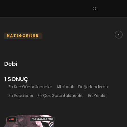
Seri
ara
KEŞFET
En Sevilenler
KATEGORİLER
Trend Seriler
Tamamlanan Seriler
Debi
Planlanan Seriler
Ekibe Katıl
1 SONUÇ
En Son Güncellenenler
Alfabetik
Değerlendirme
TÜRLER
En Popülerler
En Çok Görüntülenenler
En Yeniler
Tüm Türler
Yaoi
Yuri
TAMAMLANDI
+18