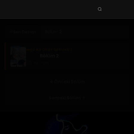
Seri
ara
KEŞFET
Seri Detayı
En Sevilenler
Trend Seriler
ŞU AN OKUYORSUNUZ
Bölüm 2
Tamamlanan Seriler
5 ay önce
Planlanan Seriler
Ekibe Katıl
Önceki Bölüm
TÜRLER
Sonraki Bölüm
Tüm Türler
Yaoi
Yuri