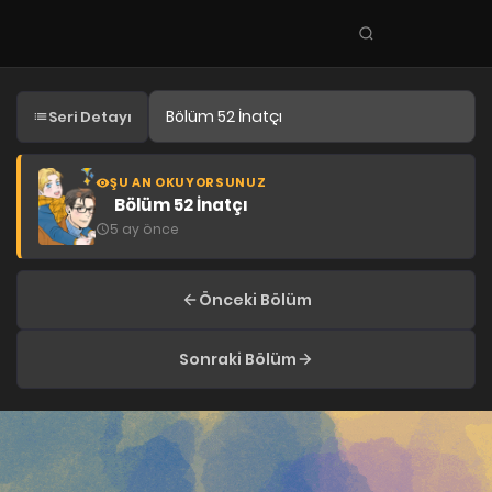
Seri
ara
KEŞFET
Seri Detayı
En Sevilenler
Trend Seriler
ŞU AN OKUYORSUNUZ
Bölüm 52 İnatçı
Tamamlanan Seriler
5 ay önce
Planlanan Seriler
Ekibe Katıl
Önceki Bölüm
TÜRLER
Sonraki Bölüm
Tüm Türler
Yaoi
Yuri