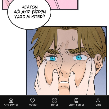
Ana Sayfa
Popüler
Türler
Biten Seriler
Giriş