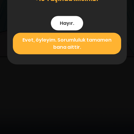
Hayır.
Evet, öyleyim. Sorumluluk tamamen
bana aittir.