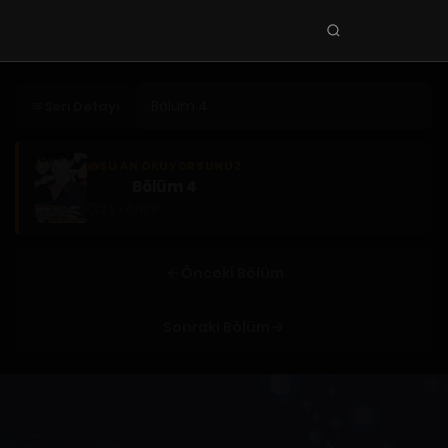
Seri
ara
KEŞFET
Seri Detayı
En Sevilenler
Trend Seriler
ŞU AN OKUYORSUNUZ
Bölüm 4
Tamamlanan Seriler
2 yıl önce
Planlanan Seriler
Ekibe Katıl
Önceki Bölüm
TÜRLER
Sonraki Bölüm
Tüm Türler
Yaoi
Yuri