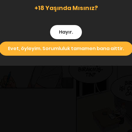
+18 Yaşında Mısınız?
Hayır.
Evet, öyleyim. Sorumluluk tamamen bana aittir.