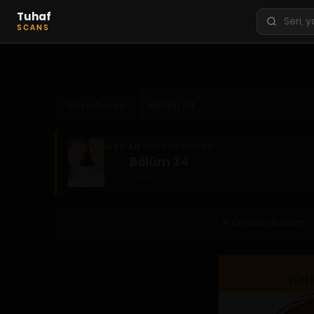
Tuhaf
Seri
SCANS
ara
KEŞFET
En Sevilenler
Seri Detayı
Trend Seriler
Tamamlanan Seriler
ŞU AN OKUYORSUNUZ
Planlanan Seriler
Bölüm 34
2 yıl önce
Ekibe Katıl
TÜRLER
Önceki Bölüm
Tüm Türler
Yaoi
Yuri