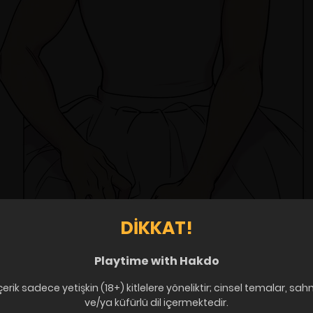
DIKKAT!
Playtime with Hakdo
çerik sadece yetişkin (18+) kitlelere yöneliktir; cinsel temalar, sah
ve/ya küfürlü dil içermektedir.