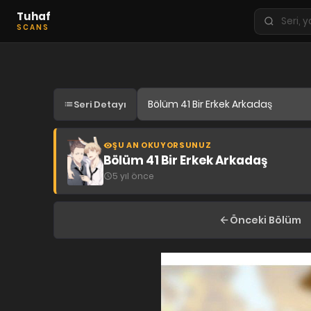
Tuhaf
Seri
SCANS
ara
KEŞFET
En Sevilenler
Seri Detayı
Trend Seriler
Tamamlanan Seriler
ŞU AN OKUYORSUNUZ
Planlanan Seriler
Bölüm 41 Bir Erkek Arkadaş
5 yıl önce
Ekibe Katıl
TÜRLER
Önceki Bölüm
Tüm Türler
Yaoi
Yuri