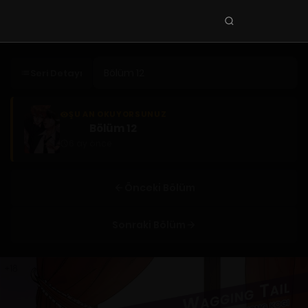
Seri
ara
KEŞFET
Seri Detayı
En Sevilenler
Trend Seriler
ŞU AN OKUYORSUNUZ
Bölüm 12
Tamamlanan Seriler
6 ay önce
Planlanan Seriler
Ekibe Katıl
Önceki Bölüm
TÜRLER
Sonraki Bölüm
Tüm Türler
Yaoi
Yuri