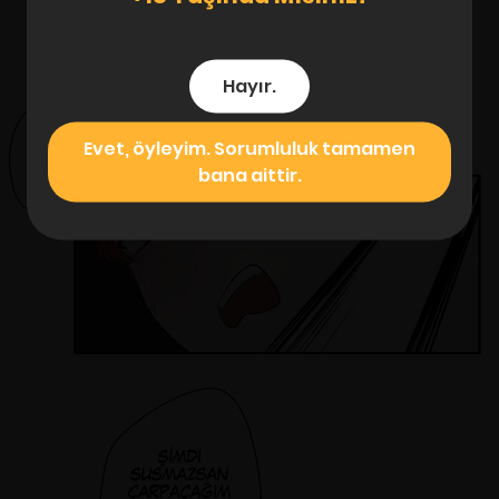
Hayır.
Evet, öyleyim. Sorumluluk tamamen
bana aittir.