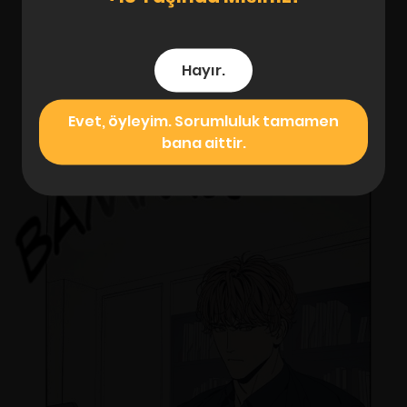
Hayır.
Evet, öyleyim. Sorumluluk tamamen
bana aittir.