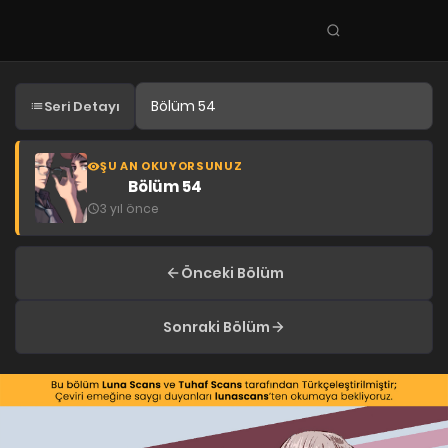
Seri
ara
KEŞFET
Seri Detayı
En Sevilenler
Trend Seriler
ŞU AN OKUYORSUNUZ
Bölüm 54
Tamamlanan Seriler
3 yıl önce
Planlanan Seriler
Ekibe Katıl
Önceki Bölüm
TÜRLER
Sonraki Bölüm
Tüm Türler
Yaoi
Yuri