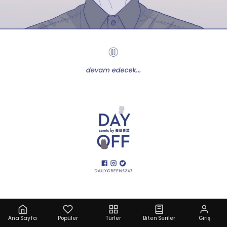
Ana Sayfa
Popüler
Türler
Biten Seriler
Giriş