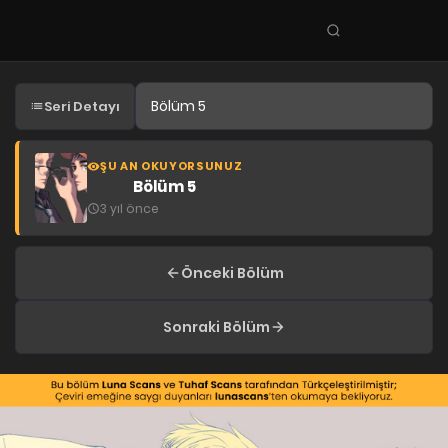
Seri
ara
KEŞFET
Seri Detayı
En Sevilenler
Trend Seriler
ŞU AN OKUYORSUNUZ
Bölüm 5
Tamamlanan Seriler
3 yıl önce
Planlanan Seriler
Ekibe Katıl
Önceki Bölüm
TÜRLER
Sonraki Bölüm
Tüm Türler
Yaoi
Yuri