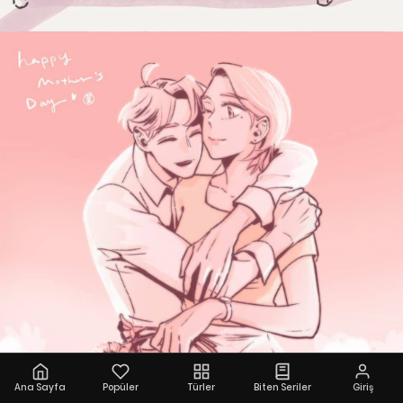
Ana Sayfa
Popüler
Türler
Biten Seriler
Giriş