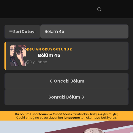
Seri
ara
KEŞFET
Seri Detayı
En Sevilenler
Trend Seriler
ŞU AN OKUYORSUNUZ
Bölüm 45
Tamamlanan Seriler
3 yıl önce
Planlanan Seriler
Ekibe Katıl
Önceki Bölüm
TÜRLER
Sonraki Bölüm
Tüm Türler
Yaoi
Yuri