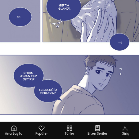
Ana Sayfa
Popüler
Türler
Biten Seriler
Giriş