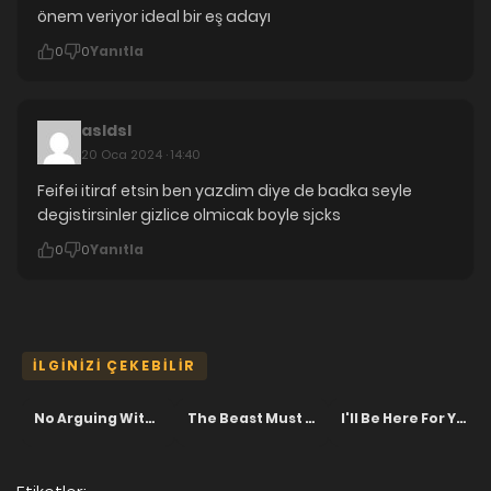
önem veriyor ideal bir eş adayı
Yanıtla
0
0
asldsl
20 Oca 2024 · 14:40
Feifei itiraf etsin ben yazdim diye de badka seyle
degistirsinler gizlice olmicak boyle sjcks
Yanıtla
0
0
İLGINIZI ÇEKEBILIR
No Arguing With Mr. Mo
The Beast Must Die
I'll Be Here For You