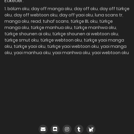
Etiketler:
1. bölüm oku
,
day off manga oku
,
day off oku
,
day off türkçe
oku
,
day off webtoon oku
,
day off yaoi oku
,
luna scans tr
,
manga oku
,
read
,
tuhaf scans
,
türkçe BL oku
,
türkçe
manga oku
,
türkçe manhua oku
,
türkçe manhwa oku
,
türkçe shounen ai oku
,
türkçe shounen ai webtoon oku
,
türkçe smut oku
,
türkçe webtoon oku
,
türkçe yaoi manga
oku
,
türkçe yaoi oku
,
türkçe yaoi webtoon oku
,
yaoi manga
oku
,
yaoi manhua oku
,
yaoi manhwa oku
,
yaoi webtoon oku