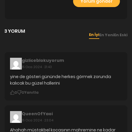
3 YORUM
En İyi
En Yeni
En Eski
gizliceblokuyorum
15 Oca 2024 · 21:43
yine de gösteri gününde herkes görmek zorunda
kalıcak bu güzel hallerini
Yanıtla
0
0
QueenOfYaoi
15 Oca 2024 · 23:04
Ahahah müstakbel kocasının mahremine ne kadar