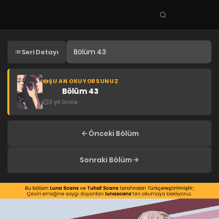
Seri
ara
KEŞFET
Seri Detayı
En Sevilenler
Trend Seriler
ŞU AN OKUYORSUNUZ
Bölüm 43
Tamamlanan Seriler
3 yıl önce
Planlanan Seriler
Ekibe Katıl
Önceki Bölüm
TÜRLER
Sonraki Bölüm
Tüm Türler
Yaoi
Yuri