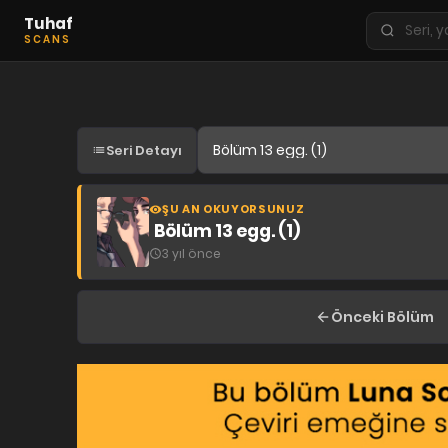
Tuhaf
Seri
SCANS
ara
KEŞFET
En Sevilenler
Seri Detayı
Trend Seriler
Tamamlanan Seriler
ŞU AN OKUYORSUNUZ
Planlanan Seriler
Bölüm 13 egg. (1)
3 yıl önce
Ekibe Katıl
TÜRLER
Önceki Bölüm
Tüm Türler
Yaoi
Yuri