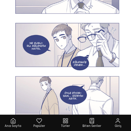
Ana Sayfa
Popüler
Türler
Biten Seriler
Giriş