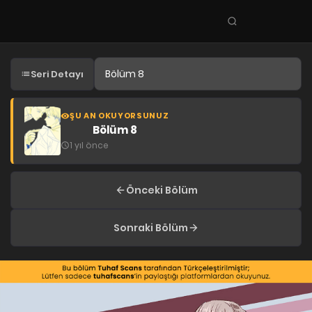
Seri
ara
KEŞFET
Seri Detayı
En Sevilenler
Trend Seriler
ŞU AN OKUYORSUNUZ
Bölüm 8
Tamamlanan Seriler
1 yıl önce
Planlanan Seriler
Ekibe Katıl
Önceki Bölüm
TÜRLER
Sonraki Bölüm
Tüm Türler
Yaoi
Yuri