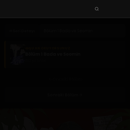
Seri
ara
KEŞFET
Seri Detayı
En Sevilenler
Trend Seriler
ŞU AN OKUYORSUNUZ
Bölüm 1 Bada ve Seomin
Tamamlanan Seriler
3 yıl önce
Planlanan Seriler
Ekibe Katıl
Önceki Bölüm
TÜRLER
Sonraki Bölüm
Tüm Türler
Yaoi
Yuri