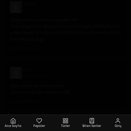
Lighto
27 May 2023 · 18:21
aşşşırı seviyorum bu şapşalları
https://uploads.disquscdn.com/images/b556259800
bd5905ae67b0d2090b75bdf8087f9bc85fde5fba87c3
bdce56bf2b.jpg
Yanıtla
0
0
yuki
28 May 2023 · 17:48
Çok tatlı bir seriye benziyor
Çeviri ve edit için elinize sağlık ♡
Yanıtla
0
0
Karışık dürüm
Ana Sayfa
Popüler
Türler
Biten Seriler
Giriş
12 Haz 2023 · 11:54