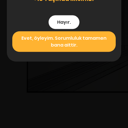
Hayır.
Evet, öyleyim. Sorumluluk tamamen
bana aittir.