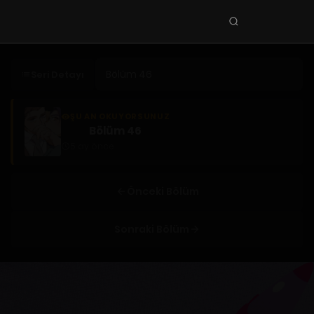
Seri
ara
KEŞFET
Seri Detayı
En Sevilenler
Trend Seriler
ŞU AN OKUYORSUNUZ
Bölüm 46
Tamamlanan Seriler
5 ay önce
Planlanan Seriler
Ekibe Katıl
Önceki Bölüm
TÜRLER
Sonraki Bölüm
Tüm Türler
Yaoi
Yuri