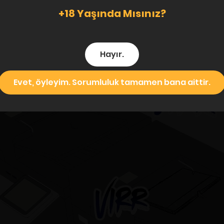
+18 Yaşında Mısınız?
Hayır.
Evet, öyleyim. Sorumluluk tamamen bana aittir.