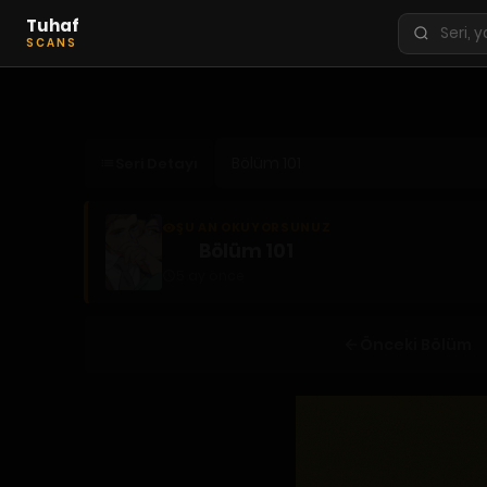
Tuhaf
Seri
SCANS
ara
KEŞFET
En Sevilenler
Seri Detayı
Trend Seriler
Tamamlanan Seriler
ŞU AN OKUYORSUNUZ
Planlanan Seriler
Bölüm 101
5 ay önce
Ekibe Katıl
TÜRLER
Önceki Bölüm
Tüm Türler
Yaoi
Yuri