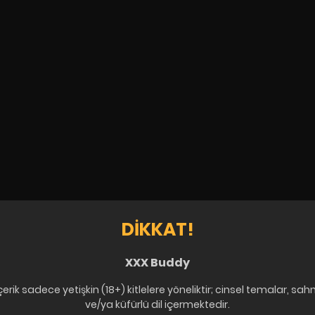
DIKKAT!
XXX Buddy
çerik sadece yetişkin (18+) kitlelere yöneliktir; cinsel temalar, sah
ve/ya küfürlü dil içermektedir.