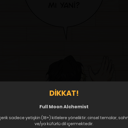
DIKKAT!
Full Moon Alchemist
çerik sadece yetişkin (18+) kitlelere yöneliktir; cinsel temalar, sah
ve/ya küfürlü dil içermektedir.