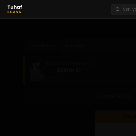
Tuhaf
Seri
SCANS
ara
KEŞFET
En Sevilenler
Seri Detayı
Trend Seriler
Tamamlanan Seriler
ŞU AN OKUYORSUNUZ
Planlanan Seriler
Bölüm 91
2 ay önce
Ekibe Katıl
TÜRLER
Önceki Bölüm
Tüm Türler
Yaoi
Yuri