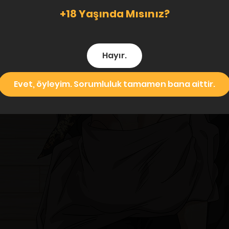
+18 Yaşında Mısınız?
Hayır.
Evet, öyleyim. Sorumluluk tamamen bana aittir.