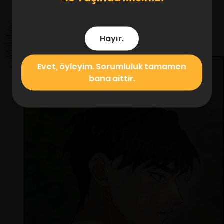
Hayır.
Evet, öyleyim. Sorumluluk tamamen
bana aittir.