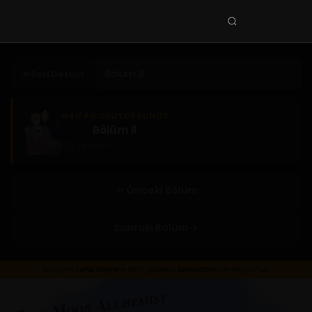
Seri
ara
KEŞFET
Seri Detayı
En Sevilenler
Trend Seriler
ŞU AN OKUYORSUNUZ
Bölüm 8
Tamamlanan Seriler
2 yıl önce
Planlanan Seriler
Ekibe Katıl
Önceki Bölüm
TÜRLER
Sonraki Bölüm
Tüm Türler
Yaoi
Yuri