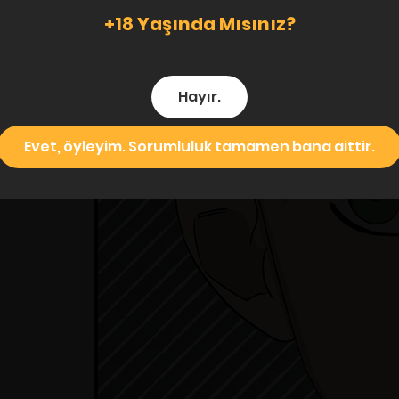
+18 Yaşında Mısınız?
Hayır.
Evet, öyleyim. Sorumluluk tamamen bana aittir.