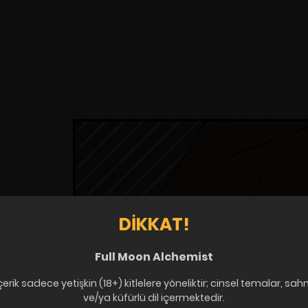
DIKKAT!
Full Moon Alchemist
çerik sadece yetişkin (18+) kitlelere yöneliktir; cinsel temalar, sah
ve/ya küfürlü dil içermektedir.