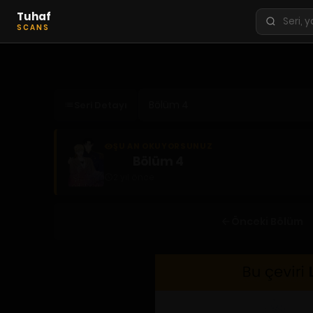
Tuhaf
Seri
SCANS
ara
KEŞFET
En Sevilenler
Seri Detayı
Trend Seriler
Tamamlanan Seriler
ŞU AN OKUYORSUNUZ
Planlanan Seriler
Bölüm 4
2 yıl önce
Ekibe Katıl
TÜRLER
Önceki Bölüm
Tüm Türler
Yaoi
Yuri