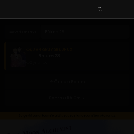
Seri
ara
KEŞFET
Seri Detayı
En Sevilenler
Trend Seriler
ŞU AN OKUYORSUNUZ
Bölüm 28
Tamamlanan Seriler
2 yıl önce
Planlanan Seriler
Ekibe Katıl
Önceki Bölüm
TÜRLER
Sonraki Bölüm
Tüm Türler
Yaoi
Yuri