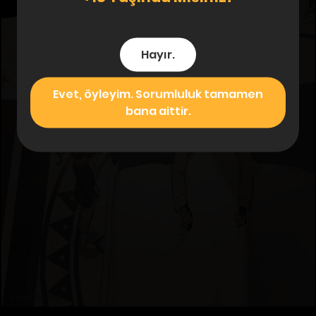
Hayır.
Evet, öyleyim. Sorumluluk tamamen
bana aittir.